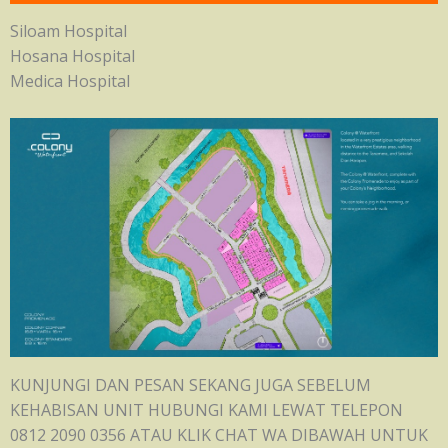
Siloam Hospital
Hosana Hospital
Medica Hospital
KUNJUNGI DAN PESAN SEKANG JUGA SEBELUM
KEHABISAN UNIT HUBUNGI KAMI LEWAT TELEPON
0812 2090 0356 ATAU KLIK CHAT WA DIBAWAH UNTUK