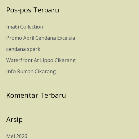
r
Pos-pos Terbaru
i
u
Ima6i Collection
n
Promo April Cendana Excelsia
t
cendana spark
u
Waterfront At Lippo Cikarang
k
Info Rumah Cikarang
:
Komentar Terbaru
Arsip
Mei 2026